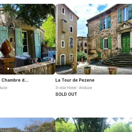
Les Gites et la Chambre de Labahou SPA
La Tour de Pezene
nduze
3-star Hotel · Anduze
SOLD OUT